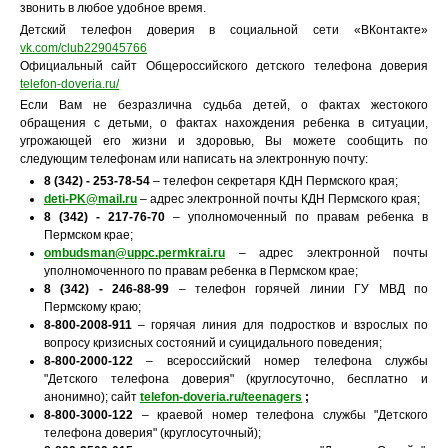
звонить в любое удобное время.
Детский телефон доверия в социальной сети «ВКонтакте»
vk.com/club229045766
Официальный сайт Общероссийского детского телефона доверия
telefon-doveria.ru/
Если Вам не безразлична судьба детей, о фактах жестокого
обращения с детьми, о фактах нахождения ребенка в ситуации,
угрожающей его жизни и здоровью, Вы можете сообщить по
следующим телефонам или написать на электронную почту:
8 (342) - 253-78-54
– телефон секретаря КДН Пермского края;
deti-PK@mail.ru
– адрес электронной почты КДН Пермского края;
8 (342) - 217-76-70
– уполномоченный по правам ребенка в
Пермском крае;
ombudsman@uppc.permkrai.ru
– адрес электронной почты
уполномоченного по правам ребенка в Пермском крае;
8 (342) - 246-88-99
– телефон горячей линии ГУ МВД по
Пермскому краю;
8-800-2008-911
– горячая линия для подростков и взрослых по
вопросу кризисных состояний и суицидального поведения;
8-800-2000-122
– всероссийский номер телефона службы
"Детского телефона доверия" (круглосуточно, бесплатно и
анонимно); сайт
telefon-doveria.ru/teenagers
;
8-800-3000-122
– краевой номер телефона службы "Детского
телефона доверия" (круглосуточный);