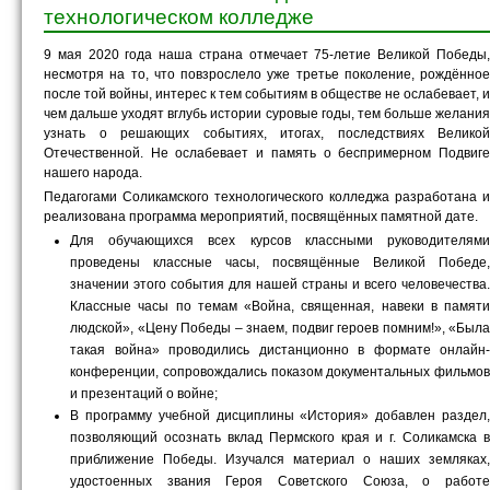
технологическом колледже
9 мая 2020 года наша страна отмечает 75-летие Великой Победы,
несмотря на то, что повзрослело уже третье поколение, рождённое
после той войны, интерес к тем событиям в обществе не ослабевает, и
чем дальше уходят вглубь истории суровые годы, тем больше желания
узнать о решающих событиях, итогах, последствиях Великой
Отечественной. Не ослабевает и память о беспримерном Подвиге
нашего народа.
Педагогами Соликамского технологического колледжа разработана и
реализована программа мероприятий, посвящённых памятной дате.
Для обучающихся всех курсов классными руководителями
проведены классные часы, посвящённые Великой Победе,
значении этого события для нашей страны и всего человечества.
Классные часы по темам «Война, священная, навеки в памяти
людской», «Цену Победы – знаем, подвиг героев помним!», «Была
такая война» проводились дистанционно в формате онлайн-
конференции, сопровождались показом документальных фильмов
и презентаций о войне;
В программу учебной дисциплины «История» добавлен раздел,
позволяющий осознать вклад Пермского края и г. Соликамска в
приближение Победы. Изучался материал о наших земляках,
удостоенных звания Героя Советского Союза, о работе