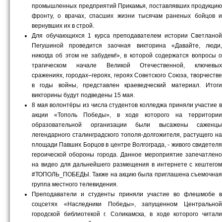
промышленных предприятий Прикамья, поставлявших продукцию
фронту, о врачах, спасших жизни тысячам раненых бойцов и
вернувших их в строй.
Для обучающихся 1 курса преподавателем истории Светланой
Пегушиной проведится заочная викторина «Давайте, люди,
никогда об этом не забудем!», в которой содержатся вопросы о
трагическом начале Великой Отечественной, ключевых
сражениях, городах–героях, героях Советского Союза, творчестве
в годы войны, представлен краеведческий материал. Итоги
викторины будут подведены 15 мая.
8 мая волонтёры из числа студентов колледжа приняли участие в
акции «Тополь Победы», в ходе которого на территории
образовательной организации были высажены саженцы
легендарного сталинградского тополя-долгожителя, растущего на
площади Павших Борцов в центре Волгограда, - живого свидетеля
героической обороны города. Данное мероприятие запечатлено
на видео для дальнейшего размещения в интернете с хештегом
#ТОПОЛЬ_ПОБЕДЫ. Также на акцию была приглашена съемочная
группа местного телевидения.
Преподаватели и студенты приняли участие во флешмобе в
соцсетях «Наследники Победы», запущенном Центральной
городской библиотекой г. Соликамска, в ходе которого читали